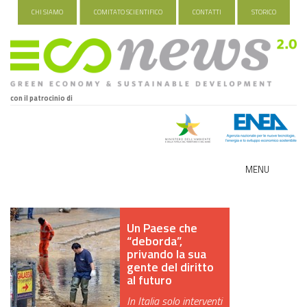
CHI SIAMO
COMITATO SCIENTIFICO
CONTATTI
STORICO
con il patrocinio di
MENU
ECO-NOMY
Un Paese che
INDUSTRIA VERDE
“deborda”,
privando la sua
FOOD&TRAVEL
gente del diritto
al futuro
HEALTH&WELLNESS
In Italia solo interventi