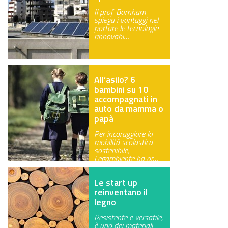
Il prof. Barnham
spiega i vantaggi nel
portare le tecnologie
rinnovabi…
All’asilo? 6
bambini su 10
accompagnati in
auto da mamma o
papà
Per incoraggiare la
mobilità scolastica
sostenibile,
Legambiente ha or…
Le start up
reinventano il
legno
Resistente e versatile,
è uno dei materiali