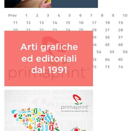
Prev
1
2
3
4
5
6
7
8
9
10
11
12
13
14
15
16
17
18
19
20
21
22
23
24
25
26
27
28
29
30
31
32
33
34
35
36
37
38
39
40
41
42
43
44
45
46
47
48
49
50
51
52
53
54
55
56
57
58
59
60
61
62
63
64
65
66
67
68
69
70
71
72
73
74
75
76
Next