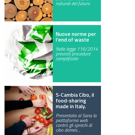
naturali del futuro
Nuove norme per
l’end of waste
Nella legge 116/2014
previste procedure
semplificate
S-Cambia Cibo, il
food-sharing
made in Italy.
Presentata al Sana la
piattaforma web
contro gli sprechi di
cibo domes…