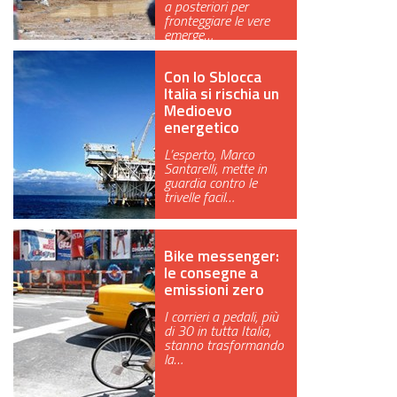
a posteriori per
fronteggiare le vere
GREEN TECH
emerge…
GLOCAL
Con lo Sblocca
Italia si rischia un
ECO-EVENTI
Medioevo
energetico
ECOINCENTRIAMOCI
L’esperto, Marco
Santarelli, mette in
guardia contro le
trivelle facil…
Bike messenger:
le consegne a
emissioni zero
I corrieri a pedali, più
di 30 in tutta Italia,
stanno trasformando
la…