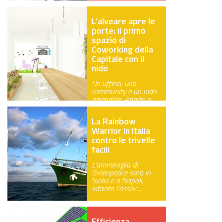
L’alveare apre le
porte: il primo
spazio di
Coworking della
Capitale con il
nido
Un ufficio, una
community e un nido
aziendale. Aperto a
Roma il primo …
La Rainbow
Warrior in Italia
contro le trivelle
facili
L’ammiraglia di
Greenpeace sarà in
Sicilia e a Napoli,
intanto l’assoc…
Efficienza