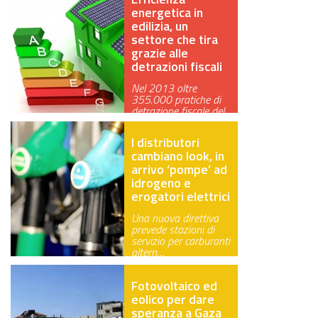
energetica in
edilizia, un
settore che tira
grazie alle
detrazioni fiscali
Nel 2013 oltre
355.000 pratiche di
detrazione fiscale del
65% con un a…
I distributori
cambiano look, in
arrivo ‘pompe’ ad
idrogeno e
erogatori elettrici
Una nuova direttiva
prevede stazioni di
servizio per carburanti
altern…
Fotovoltaico ed
eolico per dare
speranza a Gaza