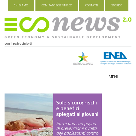
CHI SIAMO
COMITATO SCIENTIFICO
CONTATTI
STORICO
con il patrocinio di
MENU
ECO-NOMY
Sole sicuro: rischi
INDUSTRIA VERDE
e benefici
spiegati ai giovani
FOOD&TRAVEL
Parte una campagna
di prevenzione rivolta
HEALTH&WELLNESS
agli adolescenti contro