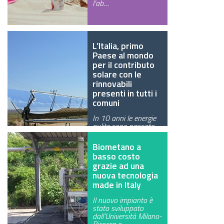
l’ab…
GREEN TECH
GLOCAL
L’Italia, primo
Paese al mondo
ECO-EVENTI
per il contributo
solare con le
ECOINCENTRIAMOCI
rinnovabili
presenti in tutti i
comuni
In 10 anni le energie
pulite sono passate
dal soddisfare il
15,4% dei …
Biometano a
basso costo
grazie ad una
nuova tecnologia
made in Italy
Il nuovo impianto è
stato sviluppato
dall'Università Milano-