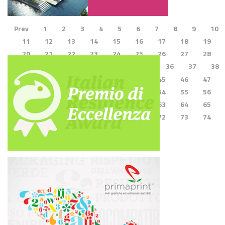
Prev
1
2
3
4
5
6
7
8
9
10
11
12
13
14
15
16
17
18
19
20
21
22
23
24
25
26
27
28
29
30
31
32
33
34
35
36
37
38
39
40
41
42
43
44
45
46
47
48
49
50
51
52
53
54
55
56
57
58
59
60
61
62
63
64
65
66
67
68
69
70
71
72
73
74
75
76
Next