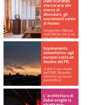
Dallo scarabeo
stercorario allo
sterco di
dinosauro, gli
escrementi vanno
al museo
Inaugurato il Museo
della Merda che in un
mix di arte ed eco-
sostenibi…
Inquinamento
atmosferico: agli
europei costa un
decimo del PIL
A dirlo è uno studio
dell’OMS. Bruxelles
annuncia un nuovo
pacchetto d…
L’ architettura di
Dubai sceglie la
strada eco-