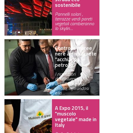
sostenibile
Pannelli solari ,
terrazze verdi pareti
vegetali cambieranno
lo skylin…
Contro le maree
nere arriva la rete
“acchiappa
petrolio”
I ricercatori
dell’Università
dell’Ohio hanno
creato, ispirandosi
alla…
A Expo 2015, il
"muscolo
vegetale" made in
Italy