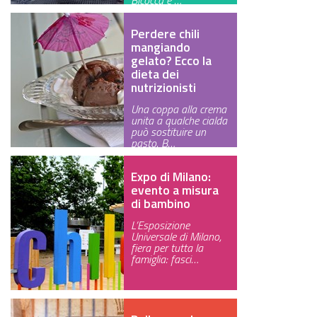
Bicocca e …
Perdere chili
mangiando
gelato? Ecco la
dieta dei
nutrizionisti
Una coppa alla crema
unita a qualche cialda
può sostituire un
pasto. B…
Expo di Milano:
evento a misura
di bambino
L’Esposizione
Universale di Milano,
fiera per tutta la
famiglia: fasci…